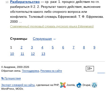
Разбирательство
— ср. разг. 1. процесс действия по гл.
10
разбираться II 2. 2. Результат такого действия; выяснение
обстоятельств какого либо спорного вопроса или
конфликта. Толковый словарь Ефремовой. Т. Ф. Ефремова.
2000 …
Современный толковый словарь русского языка Ефремовой
Страницы
Следующая
→
1
2
3
4
5
6
7
8
9
10
11
12
13
© Академик, 2000-2026
18+
Обратная связь:
Техподдержка
,
Реклама на сайте
👣 Путешествия
Экспорт словарей на сайты
, сделанные на PHP,
Joomla,
Drupal,
WordPress, MODx.